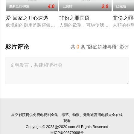
4.0
2.0
更新至2868集
已完结
已完结
爱·回家之开心速递
非份之罪国语
非份之罪
處境劇的御用監製羅鎮岳已經準備開拍新一套處境劇，暫定叫《
人類的欲望，可驅使我們超越自我，
人類的欲
影片评论
共
0
条 “卧底娇娃粤语” 影评
星空影院
提供免费电视剧全集、综艺、动漫、无删减高清电影大全在线
观看
Copyright © 2023 jjy2020.com All Rights Reserved
吉ICP备00379008号