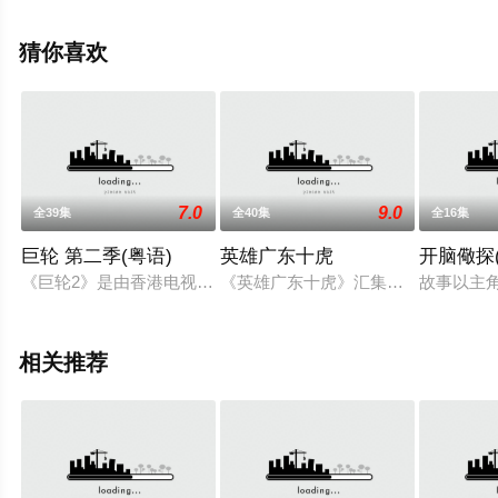
冲,钟柔美,刘展霆,潘芳芳,邓永健,邬嘉骏,梁荺苓,庄易羚,姚
宏远,刘嘉琪,林浩文,王致迪,洪曼芹,叶凯茵,彭怀安,潘志文,
猜你喜欢
李家鼎,王绮琴,苏恩磁,周百恩,谢采芝,林夕童等演员精彩演
绎的中国香港电视剧，大结局剧情已揭晓（全25集），免
费观看高清未删减完整版电视剧全集就上星空影视，更多
相关信息可移步至豆瓣电视剧、电视猫或剧情网等平台了
解。
7.0
9.0
全39集
全40集
全16集
巨轮 第二季(粤语)
英雄广东十虎
开脑儆探
《巨轮2》是由香港电视广播有限公司制作，王心慰监制，萧正
《英雄广东十虎》汇集精彩武打元素
故事以主
相关推荐