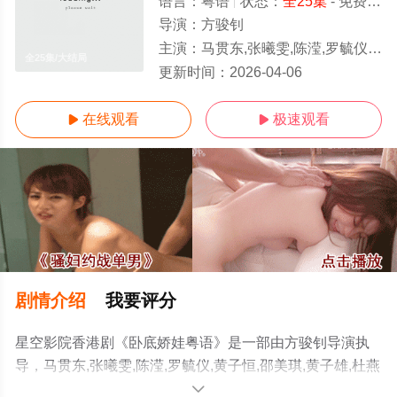
语言：
粤语
状态：
全25集
- 免费在线观看
导演：
方骏钊
主演：
马贯东,张曦雯,陈滢,罗毓仪,黄子恒,邵美琪,黄子雄,杜燕歌,关礼杰,李海铜,张武孝,白彪,韦家雄,涂毓麟,关曜
全25集/大结局
更新时间：
2026-04-06
在线观看
极速观看


剧情介绍
我要评分
星空影院香港剧《卧底娇娃粤语》是一部由方骏钊导演执
导，马贯东,张曦雯,陈滢,罗毓仪,黄子恒,邵美琪,黄子雄,杜燕
歌,关礼杰,李海铜,张武孝,白彪,韦家雄,涂毓麟,关曜儁,吴子
