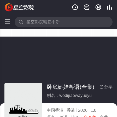






卧底娇娃粤语(全集)
分享

别名：wodijiaowayueyu
中国香港
香港
2026
1.0