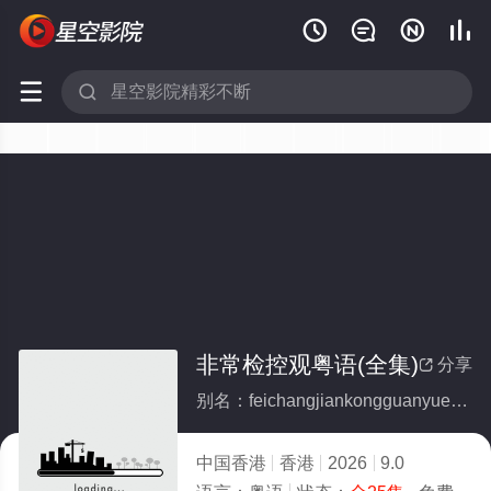






非常检控观粤语(全集)
分享

别名：feichangjiankongguanyueyu
中国香港
香港
2026
9.0