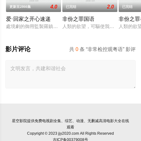
4.0
2.0
更新至2866集
已完结
已完结
爱·回家之开心速递
非份之罪国语
非份之罪
處境劇的御用監製羅鎮岳已經準備開拍新一套處境劇，暫定叫《
人類的欲望，可驅使我們超越自我，
人類的欲
影片评论
共
0
条 “非常检控观粤语” 影评
星空影院
提供免费电视剧全集、综艺、动漫、无删减高清电影大全在线
观看
Copyright © 2023 jjy2020.com All Rights Reserved
吉ICP备00379008号