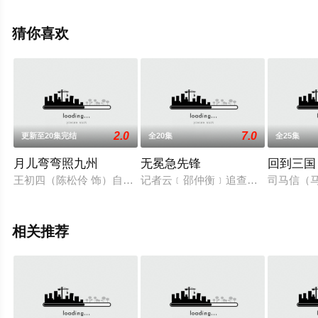
罗毓仪,张驰豪,布乐文等演员精彩演绎的中国香港电视剧，
大结局剧情已揭晓（全25集），免费观看高清未删减完整
猜你喜欢
版电视剧全集就上星空影视，更多相关信息可移步至豆瓣
电视剧、电视猫或剧情网等平台了解。
2.0
7.0
更新至20集完结
全20集
全25集
月儿弯弯照九州
无冕急先锋
回到三国
王初四（陈松伶 饰）自幼生长在渔村，为反抗土豪逼婚，遂相约
记者云﹝邵仲衡﹞追查一油轮爆炸案
司马信（马
相关推荐