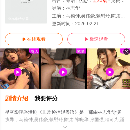
语言：
粤语
状态：
全25集
- 免费在线观看
导演：
林志华
主演：
马德钟,吴伟豪,赖慰玲,陈炜,陈晓华,张国强,程可为,潘志文,蒋家旻,游嘉欣,吴天佑,丘梓谦,何广沛,江嘉敏,戴
全25集/大结局
更新时间：
2026-02-21
在线观看
极速观看


剧情介绍
我要评分
星空影院香港剧《非常检控观粤语》是一部由林志华导演
执导，马德钟,吴伟豪,赖慰玲,陈炜,陈晓华,张国强,程可为,潘
志文,蒋家旻,游嘉欣,吴天佑,丘梓谦,何广沛,江嘉敏,戴祖仪,
