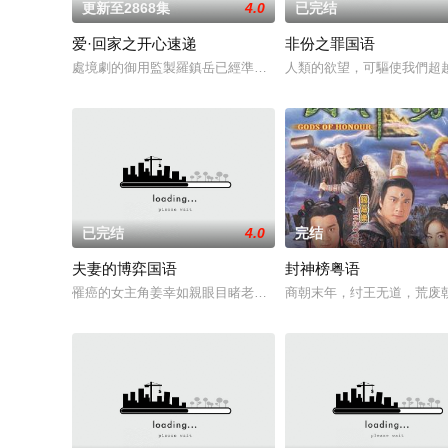
更新至2868集
4.0
已完结
爱·回家之开心速递
非份之罪国语
處境劇的御用監製羅鎮岳已經準備開拍新一套處境劇，暫定叫《
人類的欲望，可驅使我們超
已完结
4.0
完结
夫妻的博弈国语
封神榜粤语
罹癌的女主角姜幸如親眼目睹老公和她唯一的閨蜜的姦情，慘遭
商朝末年，纣王无道，荒废