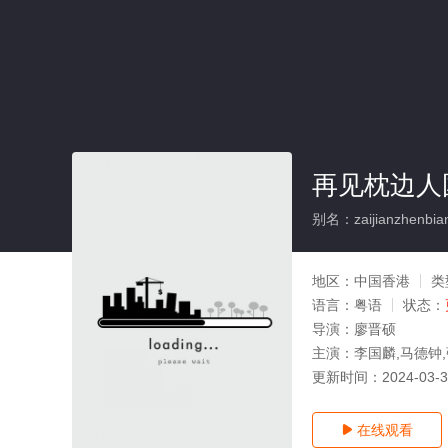
再见枕边人
别名：zaijianzhenbia
地区：
中国香港
类
语言：
粤语
状态：
导演：
廖晋硕
主演：
李国麟,马德钟,
更新时间：
2024-03-
在线观看
