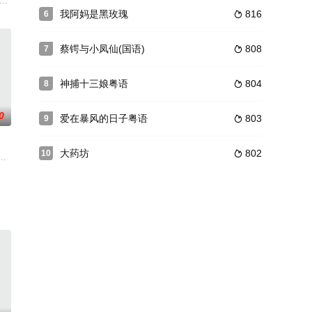
斗因
后两名成员了，一次偶然中，保护古物研
一个派系是以老千技术闻名的“千门八将”。成员龙四（郑则仕 饰）在一次
我阿妈是黑玫瑰
816
6

蔡锷与小凤仙(国语)
808
7

神捕十三娘粤语
804
8

0
爱在暴风的日子粤语
803
9

大药坊
802
10

入保
凌云（向海岚饰）与打铁为生的父亲凌铁（许绍雄饰）相依为命。为了不想因