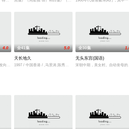
燃亮中国人心灵的爱国青年，荡气回肠，感人肺
了得的狀師戴亞斗（鄭丹瑞）。村民每有任何冤情申訴，均禮聘他作其狀師， 
黑僵尸（周星驰 饰）和白僵尸（龙炳基 饰）是僵尸一族里仅存的最
1960年代香港赌博风行，其中
4.0
全41集
5.0
全30集
1.
天长地久
无头东宫(国语)
其实却是鬼子的走狗,正邪之间在一个叫
奋发向上的预备律师，却因为一件小事导致无法在法律界立足。得到师傅介绍进
1997 / 中国香港 / ,马景涛,陈秀雯,吴家丽
宋朝中期，美女村。自幼丧母的