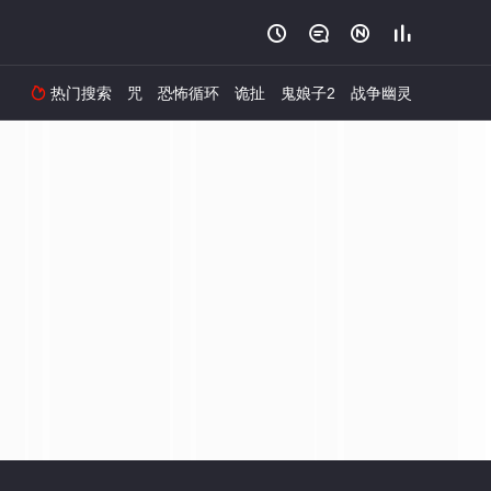




热门搜索
咒
恐怖循环
诡扯
鬼娘子2
战争幽灵
