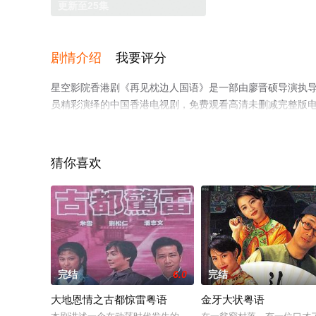
更新至25集
剧情介绍
我要评分
星空影院香港剧《再见枕边人国语》是一部由廖晋硕导演执导，李
员精彩演绎的中国香港电视剧，免费观看高清未删减完整版
网等平台了解。
猜你喜欢
完结
6.0
完结
大地恩情之古都惊雷粤语
金牙大状粤语