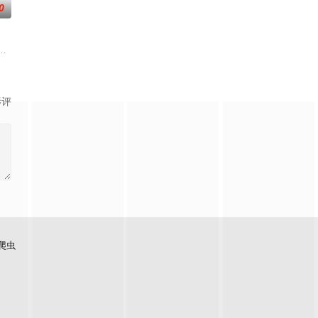
0
陳杰
備開拍新一套處境劇，暫定叫《愛．回家之開心速遞》，「過往的處境劇都是
影评
爬虫