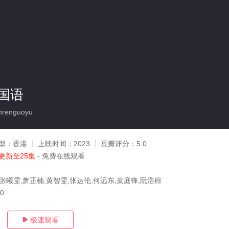
国语
nrenguoyu
型：
香港
上映时间：
2023
豆瓣评分：
5.0
更新至25集
- 免费在线观看
张曦雯,萧正楠,黄智雯,张达伦,何远东,黄庭锋,阮浩棕
30
极速观看
