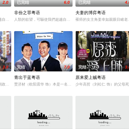
2.0
已完结
6.0
已完结
4.
非份之罪粤语
夫妻的博弈粤语
愛．回家之開心速遞》，「過往的處境劇都是以
越自我，然而，當欲望失控，過份貪圖金錢與權勢、追求不屬於自己的愛，非份
人類的欲望，可驅使我們超越自我，然而，當欲望失控，過份貪圖金
罹癌的女主角姜幸如親眼目睹老
3.0
完结
7.0
完结
3.
青出于蓝粤语
原来爱上贼粤语
兩人狠下毒手。坎坷的她竟然「死而復生」，奇
朝政，民不聊生。商朝四大名将之一李靖（元华饰）之妻殷十娘（苑琼丹饰）产
贾济材（欧阳震华 饰）本是一名商界精英，但受老板所托极不愿意出
少年高哲（刘松仁 饰）的父母