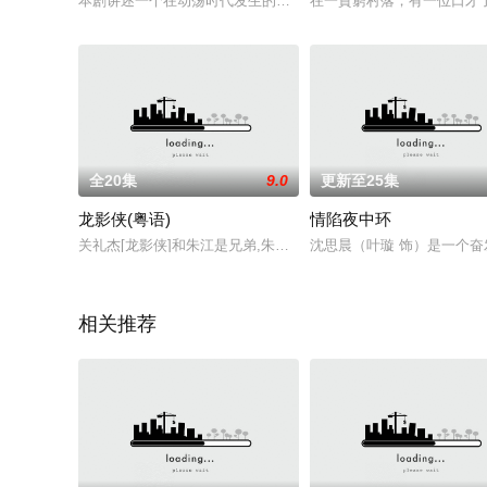
本剧讲述一个在动荡时代发生的可歌可泣的故事，一个在黑暗中
在一貧窮村落，有一位口才
全20集
9.0
更新至25集
龙影侠(粤语)
情陷夜中环
关礼杰[龙影侠]和朱江是兄弟,朱江演得角色表面上是个慈善商人,
沈思晨（叶璇 饰）是一个
相关推荐