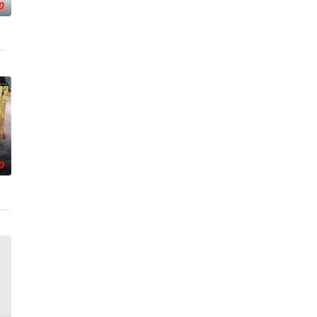
0
之想
錢與權勢、追求不屬於自己的愛，非份之想
公和她唯一的閨蜜的姦情，慘遭兩人狠下毒手。坎坷的她竟然「死而復生」，
0
子，
任由老板出资兴建的一所九流学校的校长
死于一栋工厂大厦的一次火灾，痛不欲生的他无意中得知原来此次火灾乃城中巨