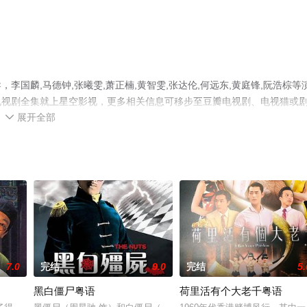
国麟,马德钟,张曦雯,萧正楠,黄智雯,张达伦,何远东,黄庭锋,阮浩棕等
电视剧全集就上星空影视，更多相关信息可移步至豆瓣电视剧、电视猫或
展开全部

7.0
完结
9.0
完结
5.
黑白僵尸粤语
荷里活有个大老千粤语