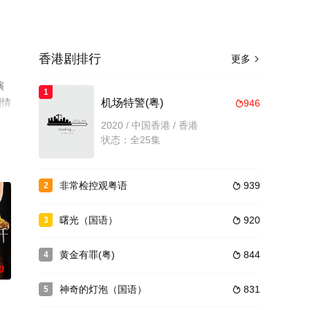
香港剧排行
更多

演
1
剧情
机场特警(粤)
946

2020 / 中国香港 / 香港
状态：全25集
非常检控观粤语
939
2

曙光（国语）
920
3

黄金有罪(粤)
844
4

0
神奇的灯泡（国语）
831
5
