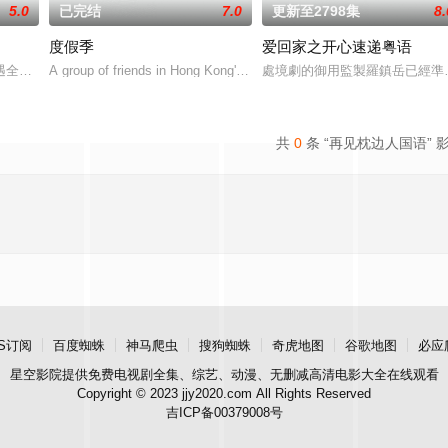
5.0
已完结
7.0
更新至2798集
8.
度假季
爱回家之开心速递粤语
樓及旅客體驗總經理楊尚偉與夥伴呂芷珊、陳杰
遇全球系統故障而出現混亂，客運大樓及旅客體驗總經理楊尚偉與夥伴呂芷珊、
A group of friends in Hong Kong's elite boati
處境劇的御用監製羅鎮岳已經準
共
0
条 “再见枕边人国语” 
S订阅
百度蜘蛛
神马爬虫
搜狗蜘蛛
奇虎地图
谷歌地图
必应
星空影院
提供免费电视剧全集、综艺、动漫、无删减高清电影大全在线观看
Copyright © 2023 jjy2020.com All Rights Reserved
吉ICP备00379008号