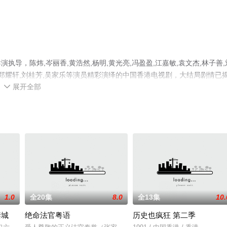
导，陈炜,岑丽香,黄浩然,杨明,黄光亮,冯盈盈,江嘉敏,袁文杰,林子善,
永洪,郑耀轩,刘桂芳,吴家乐等演员精彩演绎的中国香港电视剧，大结局剧情已
展开全部
就上星空影视，更多相关信息可移步至豆瓣电视剧、电视猫或剧情网等平台

1.0
全20集
8.0
全13集
10.
禁城
绝命法官粤语
历史也疯狂 第二季