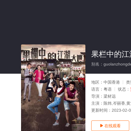
果栏中的江
别名：guolanzhongdej
地区：
中国香港
类
语言：
粤语
状态：
导演：
梁材远
主演：
陈炜,岑丽香,黄
更新时间：
2023-02-
在线观看
