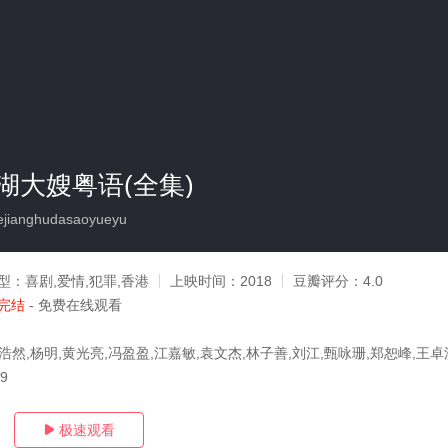
湖大嫂粤语(全集)
ianghudasaoyueyu
型：
喜剧,爱情,犯罪,香港
上映时间：
2018
豆瓣评分：
4.0
完结
- 免费在线观看
浩然,杨明,黄光亮,冯盈盈,江嘉敏,袁文杰,林子善,刘江,甄咏珊,郑恕峰,王卓
09
极速观看
