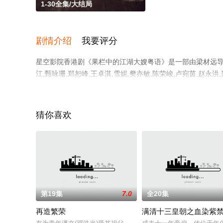
1-30全集/大结局
剧情介绍
我要评分
星空影院香港剧《果栏中的江湖大嫂粤语》是一部由梁材远导演执
江,甄咏珊,郑恕峰,王卓淇,雪妮,樊亦敏,陈荣峻,卢宛茵,赵
晓（1-30全集），免费观看高清未删减完整版电视剧全集
解。
猜你喜欢
第19集
7.0
全20集
再造繁荣
满清十三皇朝之血染紫