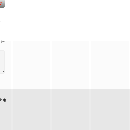
0
陳杰
備開拍新一套處境劇，暫定叫《愛．回家之開心速遞》，「過往的處境劇都是
影评
爬虫