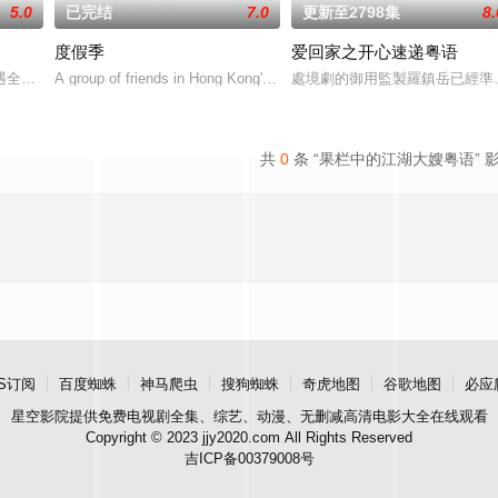
5.0
已完结
7.0
更新至2798集
8.
度假季
爱回家之开心速递粤语
樓及旅客體驗總經理楊尚偉與夥伴呂芷珊、陳杰
遇全球系統故障而出現混亂，客運大樓及旅客體驗總經理楊尚偉與夥伴呂芷珊、
A group of friends in Hong Kong's elite boati
處境劇的御用監製羅鎮岳已經準
共
0
条 “果栏中的江湖大嫂粤语” 
S订阅
百度蜘蛛
神马爬虫
搜狗蜘蛛
奇虎地图
谷歌地图
必应
星空影院
提供免费电视剧全集、综艺、动漫、无删减高清电影大全在线观看
Copyright © 2023 jjy2020.com All Rights Reserved
吉ICP备00379008号