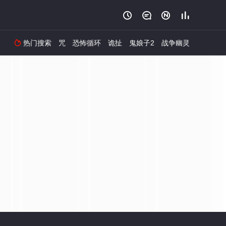




热门搜索
咒
恐怖循环
诡扯
鬼娘子2
战争幽灵
