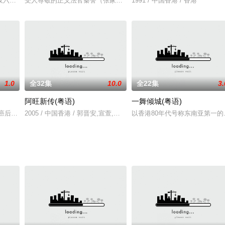
水术数之学，算出其弟并未夭折，尚在人间
仅六岁之小皇子载淳。帝崩前授命肃顺、载坦等八人为顾命大臣，于是慈禧遂与
受人尊敬的正义法官秦誉（张家辉 饰），为掩盖儿子交通肇事逃逸真
1991 / 中国香港 / 香港
1.0
全32集
10.0
全22集
3.
阿旺新传(粤语)
一舞倾城(粤语)
，風水先生覺悟因和他的秘書蘇小姐都喜歡在懋
罹患脑癌后一直昏迷，程至美（吴启华 饰）一直守候照顾。至美的用情专一深深
2005 / 中国香港 / 郭晋安,宣萱,黄宗泽,杨婉仪,元华,
以香港80年代号称东南亚第一的