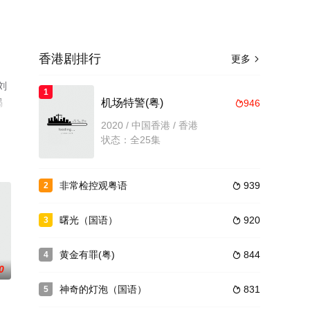
香港剧排行
更多

刘
1
揭
机场特警(粤)
946

了
2020 / 中国香港 / 香港
状态：全25集
非常检控观粤语
939
2

曙光（国语）
920
3

黄金有罪(粤)
844
4

0
神奇的灯泡（国语）
831
5
