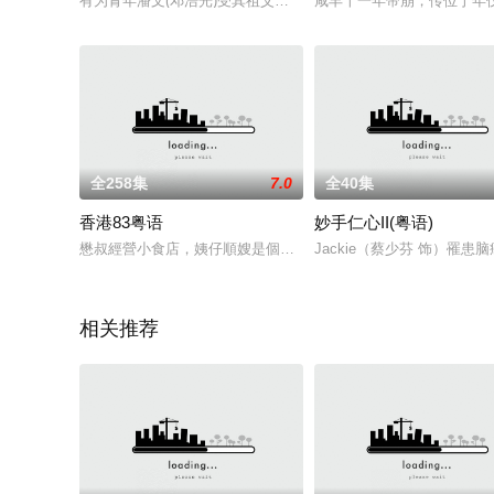
有为青年潘文(邓浩光)受其祖父潘伯通(夏春秋)之传授，略懂风
咸丰十一年帝崩，传位于年
全258集
7.0
全40集
香港83粤语
妙手仁心II(粤语)
懋叔經營小食店，姨仔順嫂是個典型中國婦女，陳積、斌仔兄弟
Jackie（蔡少芬 饰）
相关推荐