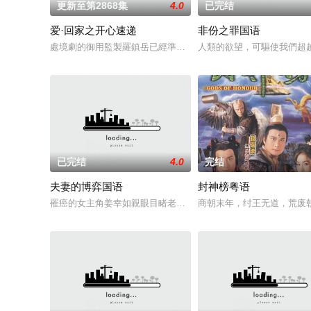
更新至第2868集
4.0
已完结
爱·回家之开心速递
非份之罪国语
處境劇的御用監製羅鎮岳已經準備開拍新一套處境劇，暫定叫《
人類的欲望，可驅使我們超
已完结
4.0
完结
夫妻的博弈国语
封神榜粤语
罹癌的女主角姜幸如親眼目睹老公和她唯一的閨蜜的姦情，慘遭
商朝末年，纣王无道，荒废