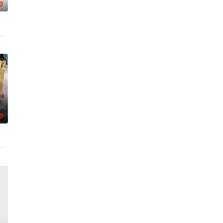
0
之想
錢與權勢、追求不屬於自己的愛，非份之想
公和她唯一的閨蜜的姦情，慘遭兩人狠下毒手。坎坷的她竟然「死而復生」，
0
子，
任由老板出资兴建的一所九流学校的校长
死于一栋工厂大厦的一次火灾，痛不欲生的他无意中得知原来此次火灾乃城中巨