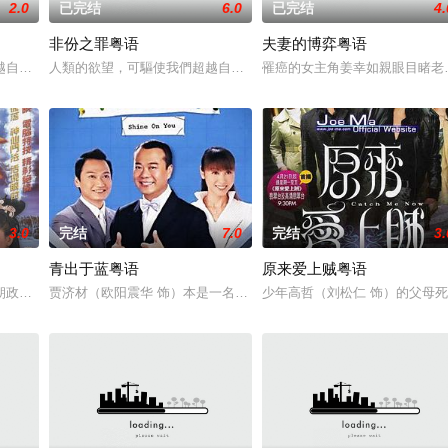
2.0
已完结
6.0
已完结
4.
非份之罪粤语
夫妻的博弈粤语
愛．回家之開心速遞》，「過往的處境劇都是以
越自我，然而，當欲望失控，過份貪圖金錢與權勢、追求不屬於自己的愛，非份
人類的欲望，可驅使我們超越自我，然而，當欲望失控，過份貪圖金
罹癌的女主角姜幸如親眼目睹老
3.0
完结
7.0
完结
3.
青出于蓝粤语
原来爱上贼粤语
兩人狠下毒手。坎坷的她竟然「死而復生」，奇
朝政，民不聊生。商朝四大名将之一李靖（元华饰）之妻殷十娘（苑琼丹饰）产
贾济材（欧阳震华 饰）本是一名商界精英，但受老板所托极不愿意出
少年高哲（刘松仁 饰）的父母