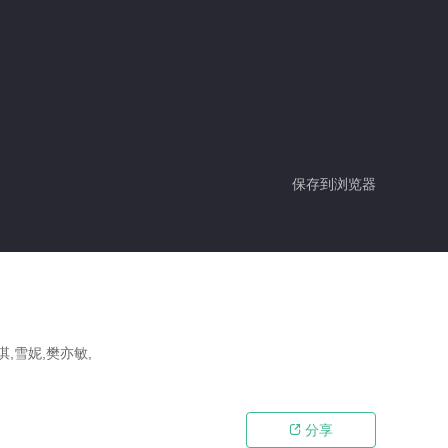
保存到浏览器
淇,雪妮,樊亦敏,
分享
