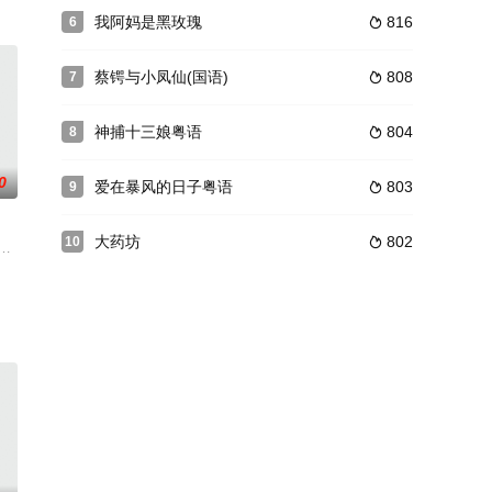
恭亲
相，不惜将自己拖入罪恶深渊，在法官职
我阿妈是黑玫瑰
816
6

蔡锷与小凤仙(国语)
808
7

神捕十三娘粤语
804
8

0
爱在暴风的日子粤语
803
9

大药坊
802
10

销金窝“万国城”夜总会为故事舞台，呈现金光闪耀、躁动热烈的香港霓虹时