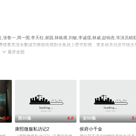
,张鲁一,周一围,李天柱,谢园,林栋甫,刘敏,李诚儒,林威,赵锦焘,等演员精
免费观看高清未删减完整版电视剧全集就上星空影视，更多相关信息可移步
展开全部

2.0
第30集
6.0
全50集
5.
康熙微服私访记2
侯府小千金