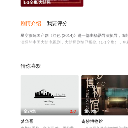
1-1全集/大结局
剧情介绍
我要评分
星空影院国产剧《红色 (2014)》是一部由杨磊导演执导，陶虹
演绎的中国大陆电视剧，大结局剧情已揭晓（1-1全集），
豆瓣电视剧、电视猫或剧情网等平台了解。
猜你喜欢
全24集
1.0
第69集
梦华胥
奇妙博物馆