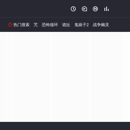




热门搜索
咒
恐怖循环
诡扯
鬼娘子2
战争幽灵
