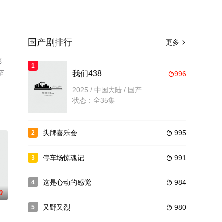
国产剧排行
更多

彩
1
至
我们438
996

2025 / 中国大陆 / 国产
状态：全35集
头牌喜乐会
995
2

停车场惊魂记
991
3

这是心动的感觉
984
4

0
又野又烈
980
5
