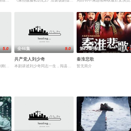
而恨之入骨。百年后，她伪装接近转世为贤王
物馆，有可以将贪欲装起来的行李箱，能实现愿望的水晶球，还有将人封印在某
《康熙微服私访记2》沿袭该剧借古讽今、针贬时弊的新派古装轻喜剧作
周白羽不满连续蝉联最烂女演员
5.0
全46集
9.0
第22集完结
7.
共产党人刘少奇
秦淮悲歌
有更多证明自己价值的机会和岗位，报名参了军
刚刚成立不久，百废待兴，朝鲜战火又起，内忧外患石油成为共和国急需的血液
本剧讲述刘少奇同志一生，闯县城、省城、皇城和国门“四道乡关”，寻“
暂无简介