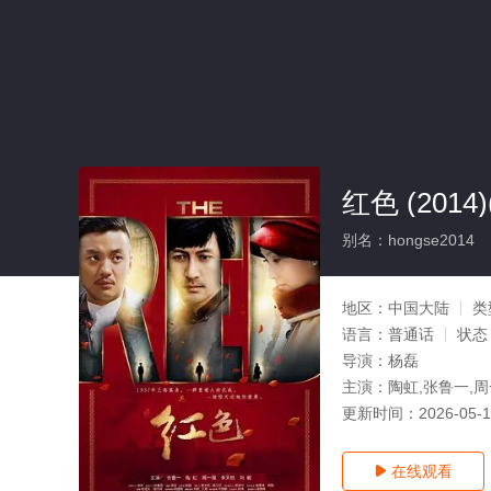
红色 (2014
别名：hongse2014
地区：
中国大陆
类
语言：
普通话
状态
导演：
杨磊
主演：
陶虹,张鲁一,周
更新时间：
2026-05-
在线观看
