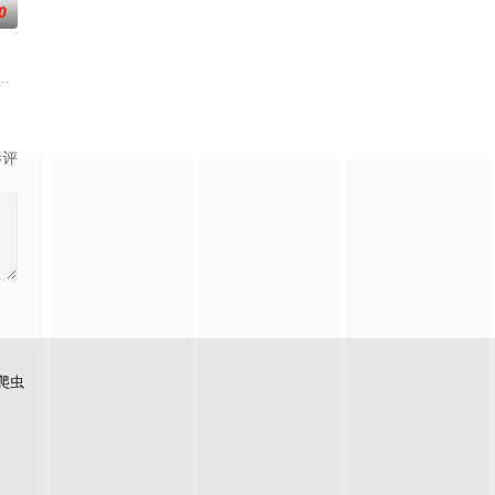
0
的她
逾白，我喜欢你，哲学和生物学意义上的
大生企业，实业报国的故事。甲午战争后，国家蒙羞，张謇虽高中状元，却渴
影评
爬虫