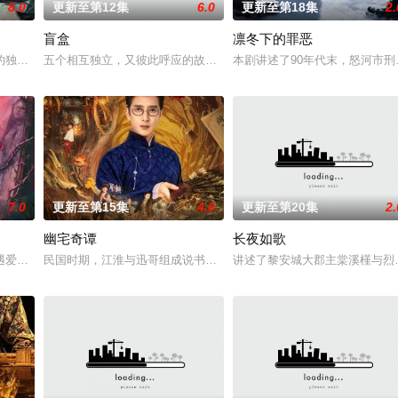
8.0
更新至第12集
6.0
更新至第18集
2.
盲盒
凛冬下的罪恶
决心各展所长创办旅行社。他们以当地的特色
的独家连载漫画《吾凰在上》。
五个相互独立，又彼此呼应的故事——用一场精心策划的“夏令营”完成
本剧讲述了90年代末，怒河市
7.0
更新至第15集
4.0
更新至第20集
2.
幽宅奇谭
长夜如歌
血少帅许又安与昆曲名伶荣筱楠推向不死不休的
遇爱人程桉、恩师林晚媚的双重背叛。她从恨意中涅槃重生，借私生女桑落的身
民国时期，江淮与迅哥组成说书班子，偶遇“白天人住屋，晚上鬼占房”
讲述了黎安城大郡主棠溪槿与烈