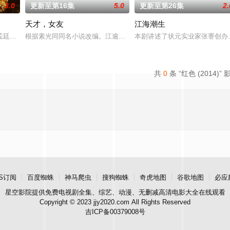
3.0
更新至第16集
5.0
更新至第26集
2.
天才，女友
江海潮生
强强联手，携手霍仙姑（陈瑶 饰）与九门
孟廷辉，大平王朝有史以来个以女子进士科三元及第入翰林院的奇女子。十年前
根据素光同同名小说改编。江逾白长大以后，林知夏忽然对他说：“江
本剧讲述了状元实业家张謇创办
共
0
条 “红色 (2014)” 
S订阅
百度蜘蛛
神马爬虫
搜狗蜘蛛
奇虎地图
谷歌地图
必应
星空影院
提供免费电视剧全集、综艺、动漫、无删减高清电影大全在线观看
Copyright © 2023 jjy2020.com All Rights Reserved
吉ICP备00379008号