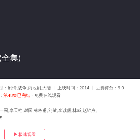
)(全集)
型：
剧情,战争,内地剧,大陆
上映时间：
2014
豆瓣评分：
9.0
：
第48集已完结
- 免费在线观看
一围,李天柱,谢园,林栋甫,刘敏,李诚儒,林威,赵锦焘,
15
极速观看
