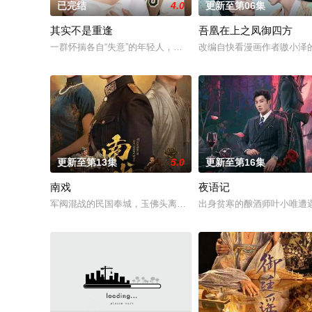
已完结
4.0
更新至第06集
其实不是重逢
吾凰在上之凤御四方
一群怀揣各自“失意”的年轻人，在沿海小城南安相遇相知，他们
改编自快看漫画作者嗷小泽
更新至第13集
5.0
更新至第16集
南戏
夜语记
军阀混战的民国奉城，玉佛头离奇失窃，戏班主横尸戏台，将冷
出身贫寒的酿酒师叶小唯遭