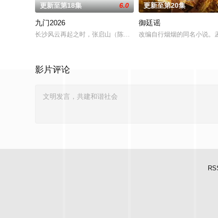
更新至第18集
6.0
更新至第20集
九门2026
御廷谣
长沙风云再起之时，张启山（陈伟霆 饰）与吴老狗（曾舜晞 饰）
改编自行烟烟的同名小说。
影片评论
RS