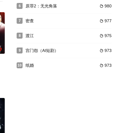
一天
品风格，分为“馒头记”、“桂圆记”
，在与经纪人李维斌争吵中触发“演技磨练系统”，化身侯府嫡女林白妤，而李
原罪2：无光角落
980
6

密查
977
7

渡江
975
8

0
宫门怨（AI短剧）
973
9

纸婚
973
10

，为
实事求是、每求真是”“八字真经”