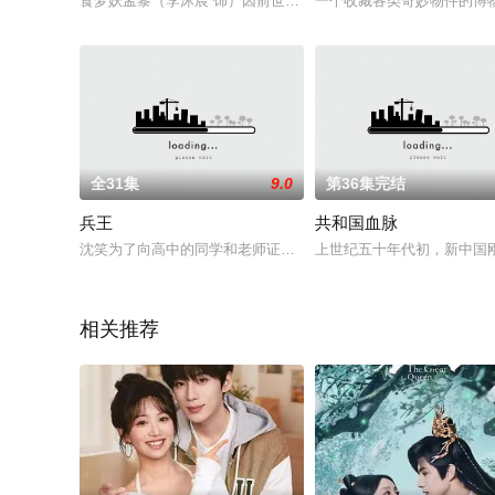
食梦妖孟黎（李沐宸 饰）因前世被方士沈道之欺骗取血、抽灵根
一个收藏各类奇妙物件的博
全31集
9.0
第36集完结
兵王
共和国血脉
沈笑为了向高中的同学和老师证明这个世界上除了上大学外，还
上世纪五十年代初，新中国
相关推荐