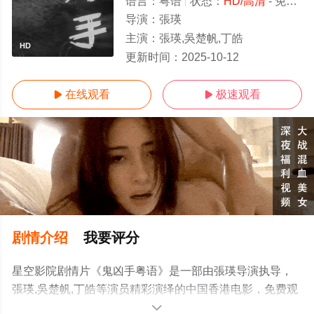
语言：
粤语
状态：
HD/高清
- 免费在线观看
导演：
張瑛
主演：
張瑛,吳楚帆,丁皓
HD
更新时间：
2025-10-12
在线观看
极速观看


剧情介绍
我要评分
星空影院剧情片《鬼凶手粤语》是一部由張瑛导演执导，
張瑛,吳楚帆,丁皓等演员精彩演绎的中国香港电影，免费观
看高清未删减完整版电影大全就上星空影视，更多相关信
