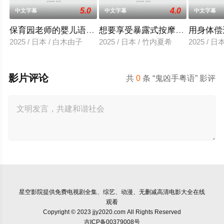
5.0
4.0
中文字幕
中文字幕
中文字幕
保育园老师的婴儿语让人超兴奋
想要享受暴露式按摩的已婚女子
用身体偿
2025 / 日本 / 白木由子
2025 / 日本 / 竹内夏希
2025 / 
影片评论
共
0
条 “鬼凶手粤语” 影评
星空影院
提供免费电视剧全集、综艺、动漫、无删减高清电影大全在线
观看
Copyright © 2023 jjy2020.com All Rights Reserved
吉ICP备00379008号