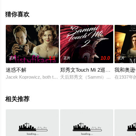
息可移步至豆瓣电影、电视猫或剧情网等平台了解。
猜你喜欢
1.0
10.0
正片
正片
正片
迷惑不解
郑秀文Touch Mi 2巡回演唱会
我和奥逊
Jacek Koprowicz, both the writer of the screenpla
天后郑秀文（Sammi）一连八场《Sammi
在1937
相关推荐