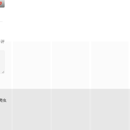
0
天运大陆南云帝国有名的“废物牧云”身
宙，两个宇宙彼此为敌，域外宇宙由天魔统治，域内宇宙分为神界，仙界，凡
影评
爬虫