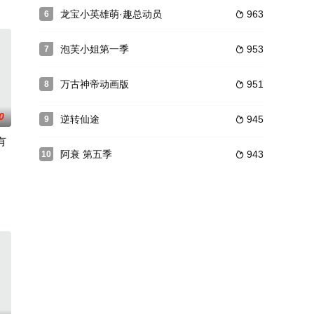
龙宝小英雄萌·趣总动员
963
6

泡芙小姐第一季
953
7

万古神帝动画版
951
8

0
逆转仙途
945
9

有
阿衰 第五季
943
10

夺至
族小队盗走，危机的矛头直指古古怪界。羊狼们追到古古怪界，发现潇洒哥与