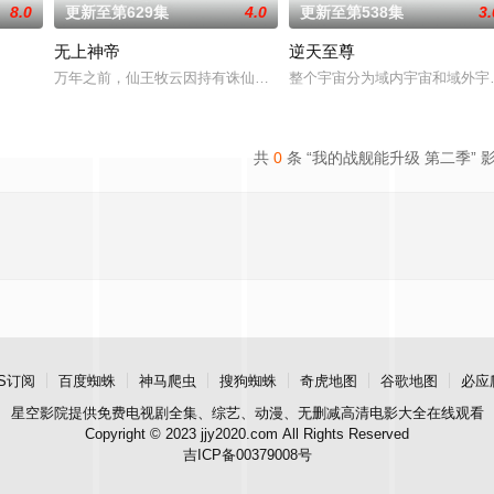
8.0
更新至第629集
4.0
更新至第538集
3.
无上神帝
逆天至尊
觉醒自我意识的最终BOSS苏夜被迫绑定，
万年之前，仙王牧云因持有诛仙图而遭人暗算，残魂沉睡万年之后，在
整个宇宙分为域内宇宙和域外宇
共
0
条 “我的战舰能升级 第二季” 
S订阅
百度蜘蛛
神马爬虫
搜狗蜘蛛
奇虎地图
谷歌地图
必应
星空影院
提供免费电视剧全集、综艺、动漫、无删减高清电影大全在线观看
Copyright © 2023 jjy2020.com All Rights Reserved
吉ICP备00379008号