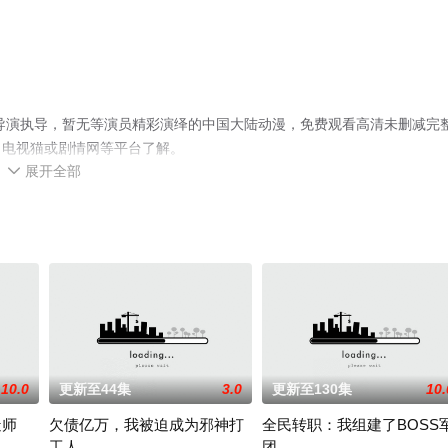
导演执导，暂无等演员精彩演绎的中国大陆动漫，免费观看高清未删减完
、电视猫或剧情网等平台了解。
展开全部

10.0
更新至44集
3.0
更新至130集
10.
造师
欠债亿万，我被迫成为邪神打
全民转职：我组建了BOSS
工人
团