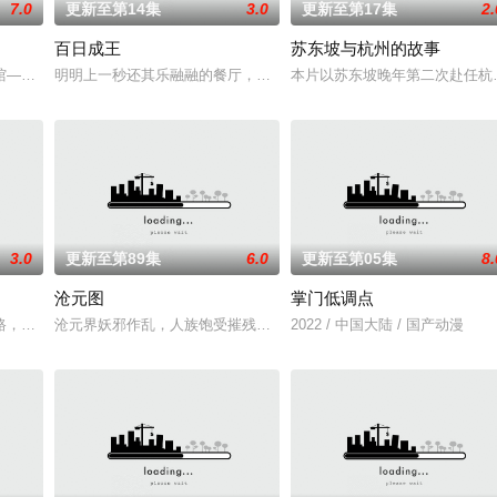
7.0
更新至第14集
3.0
更新至第17集
2.
百日成王
苏东坡与杭州的故事
如潮水般吞噬大地……缔默完成了命运的蜕变—
馆——谷雨街后巷。 无论城市的角落，还是繁星坠落的荒漠， 穿过现实的迷宫
明明上一秒还其乐融融的餐厅，下一秒竟然血流成河……明明是爱民如
本片以苏东坡晚年第二次赴任杭
3.0
更新至第89集
6.0
更新至第05集
8.
沧元图
掌门低调点
徒手撕天地。星辰镇昔日天才辰天，十岁后武魂
路，伐罗天，剑斩诛邪永定乾坤，万道争锋吾为主率!天蚕土豆内容监制，爱奇
沧元界妖邪作乱，人族饱受摧残，主角孟川自小立下为母复仇的誓言
2022 / 中国大陆 / 国产动漫