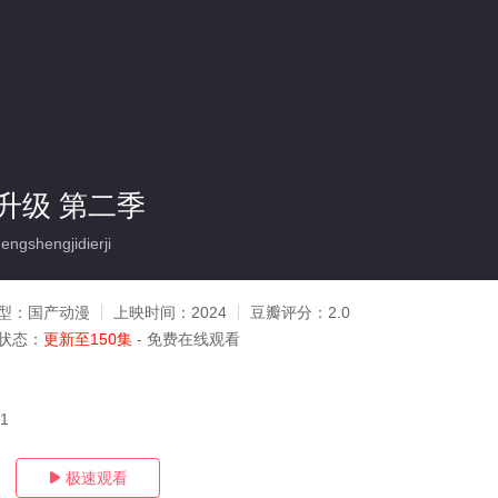
升级 第二季
gshengjidierji
型：
国产动漫
上映时间：
2024
豆瓣评分：
2.0
状态：
更新至150集
- 免费在线观看
21
极速观看
