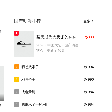
国产动漫排行
更多

整
1
某天成为大反派的妹妹
999

2026 / 中国大陆 / 国产动漫
状态：更新至40集
明朝败家子
994
2

邪医圣手
990
3

成也萧河
984
4

0
我继承了一座宗门
984
5

军