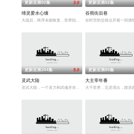
更新至第02集
3.0
更新至第02集
缔灵爱水心缠
谷雨街后巷
大战后，秩序未能恢复，世界陷入混乱。混沌从深渊崛起，黑暗
在时空的交错点开着一间酒
更新至第204集
5.0
更新至第85集
灵武大陆
大主宰年番
灵武大陆，一个灵力和武魂并存的世界，灵修一念动山河，武者
大千世界，北灵境出，踏灵