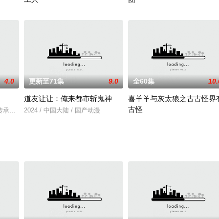
2025 / 中国大陆 / 国产动漫
2025 / 中国大陆 / 国产动漫
4.0
更新至71集
9.0
全60集
10.
道友让让：俺来都市斩鬼神
喜羊羊与灰太狼之古古怪界
古怪
传承千年的修真旧术却逐渐没落，旧术天才小子王煊，意外加入神秘组织秘路，
2024 / 中国大陆 / 国产动漫
阴、阳离子光球被一支神秘的狼