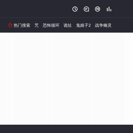




热门搜索
咒
恐怖循环
诡扯
鬼娘子2
战争幽灵
